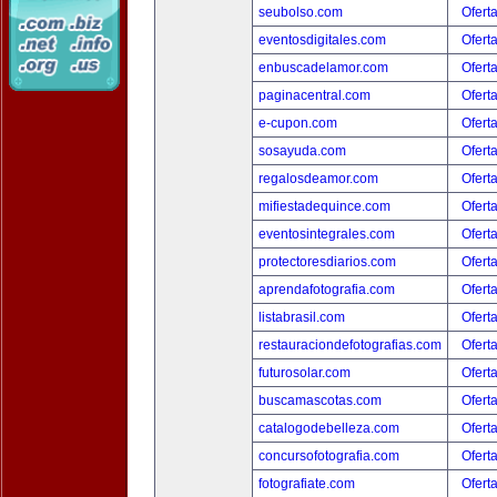
seubolso.com
Ofert
eventosdigitales.com
Ofert
enbuscadelamor.com
Ofert
paginacentral.com
Ofert
e-cupon.com
Ofert
sosayuda.com
Ofert
regalosdeamor.com
Ofert
mifiestadequince.com
Ofert
eventosintegrales.com
Ofert
protectoresdiarios.com
Ofert
aprendafotografia.com
Ofert
listabrasil.com
Ofert
restauraciondefotografias.com
Ofert
futurosolar.com
Ofert
buscamascotas.com
Ofert
catalogodebelleza.com
Ofert
concursofotografia.com
Ofert
fotografiate.com
Ofert