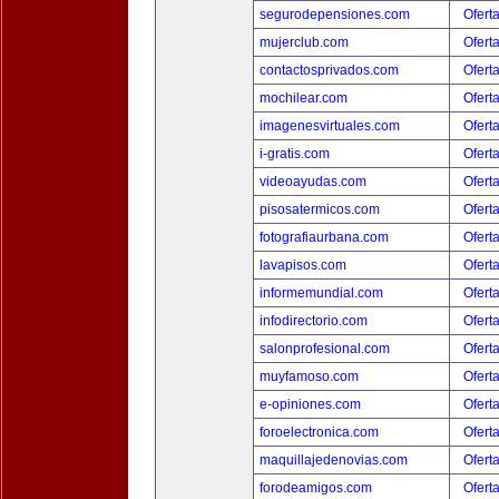
segurodepensiones.com
Ofert
mujerclub.com
Ofert
contactosprivados.com
Ofert
mochilear.com
Ofert
imagenesvirtuales.com
Ofert
i-gratis.com
Ofert
videoayudas.com
Ofert
pisosatermicos.com
Ofert
fotografiaurbana.com
Ofert
lavapisos.com
Ofert
informemundial.com
Ofert
infodirectorio.com
Ofert
salonprofesional.com
Ofert
muyfamoso.com
Ofert
e-opiniones.com
Ofert
foroelectronica.com
Ofert
maquillajedenovias.com
Ofert
forodeamigos.com
Ofert