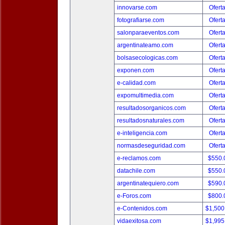
innovarse.com
Ofert
fotografiarse.com
Ofert
salonparaeventos.com
Ofert
argentinateamo.com
Ofert
bolsasecologicas.com
Ofert
exponen.com
Ofert
e-calidad.com
Ofert
expomultimedia.com
Ofert
resultadosorganicos.com
Ofert
resultadosnaturales.com
Ofert
e-inteligencia.com
Ofert
normasdeseguridad.com
Ofert
e-reclamos.com
$550.
datachile.com
$550.
argentinatequiero.com
$590.
e-Foros.com
$800.
e-Contenidos.com
$1,500
vidaexitosa.com
$1,995