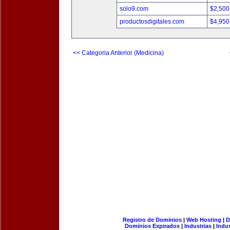
solo9.com
$2,500
productosdigitales.com
$4,950
<< Categoria Anterior (Medicina)
Registro de Dominios
|
Web Hosting
|
D
Dominios Expirados
|
Industrias
|
Indu