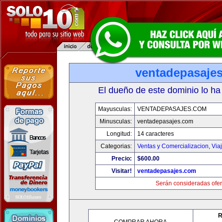
ventadepasaje
El dueño de este dominio lo ha
Mayusculas:
VENTADEPASAJES.COM
Minusculas:
ventadepasajes.com
Longitud:
14 caracteres
Categorias:
Ventas y Comercializacion
,
Via
Precio:
$600.00
Visitar!
ventadepasajes.com
Serán consideradas ofer
R