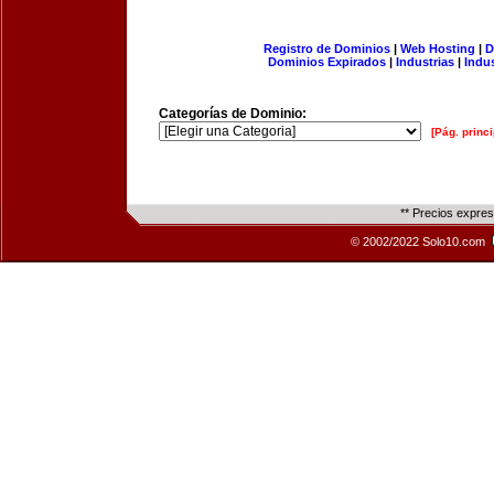
Registro de Dominios
|
Web Hosting
|
D
Dominios Expirados
|
Industrias
|
Indu
Categorías de Dominio:
[Pág. princi
** Precios expre
© 2002/2022 Solo10.com