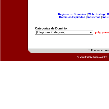
Registro de Dominios
|
Web Hosting
|
D
Dominios Expirados
|
Industrias
|
Indu
Categorías de Dominio:
[Pág. princi
** Precios expre
© 2002/2022 Solo10.com