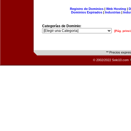
Registro de Dominios
|
Web Hosting
|
D
Dominios Expirados
|
Industrias
|
Indu
Categorías de Dominio:
[Pág. princi
** Precios expre
© 2002/2022 Solo10.com