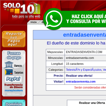
entradasenvent
El dueño de este dominio lo ha
Mayusculas:
ENTRADASENVENTA.COM
Minusculas:
entradasenventa.com
Longitud:
15 caracteres
Categorias:
TelevisiÃ³n y EspectÃ¡culos
,
Ve
Precio:
Realizar una oferta!
Visitar!
entradasenventa.com
Serán consideradas ofer
Realizar una Oferta