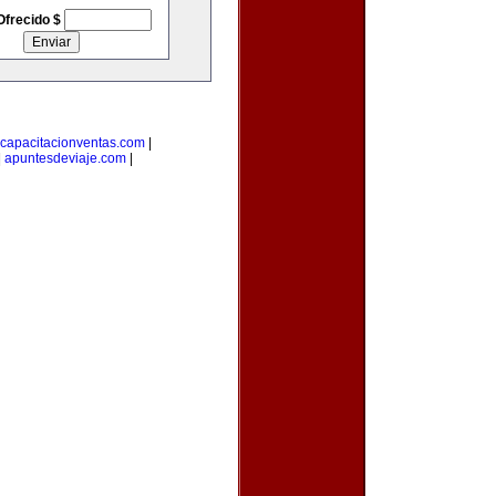
Ofrecido $
capacitacionventas.com
|
|
apuntesdeviaje.com
|