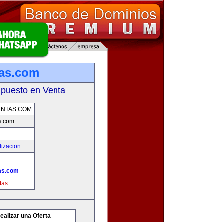
tas.com
 puesto en Venta
ENTAS.COM
s.com
lizacion
as.com
tas
ealizar una Oferta