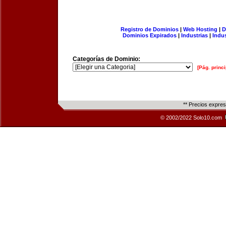
Registro de Dominios
|
Web Hosting
|
D
Dominios Expirados
|
Industrias
|
Indu
Categorías de Dominio:
[Pág. princi
** Precios expre
© 2002/2022 Solo10.com