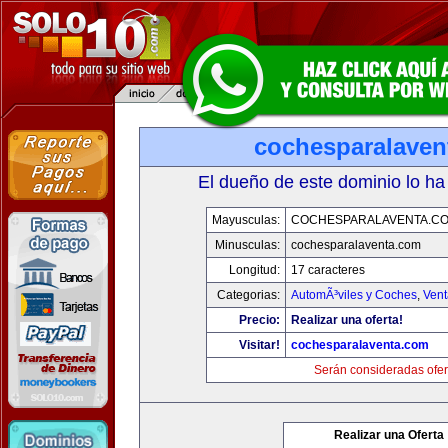
cochesparalaven
El dueño de este dominio lo ha
Mayusculas:
COCHESPARALAVENTA.C
Minusculas:
cochesparalaventa.com
Longitud:
17 caracteres
Categorias:
AutomÃ³viles y Coches
,
Vent
Precio:
Realizar una oferta!
Visitar!
cochesparalaventa.com
Serán consideradas ofer
Realizar una Oferta