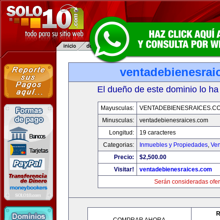
ventadebienesrai
El dueño de este dominio lo ha
Mayusculas:
VENTADEBIENESRAICES.C
Minusculas:
ventadebienesraices.com
Longitud:
19 caracteres
Categorias:
Inmuebles y Propiedades
,
Ven
Precio:
$2,500.00
Visitar!
ventadebienesraices.com
Serán consideradas ofer
R