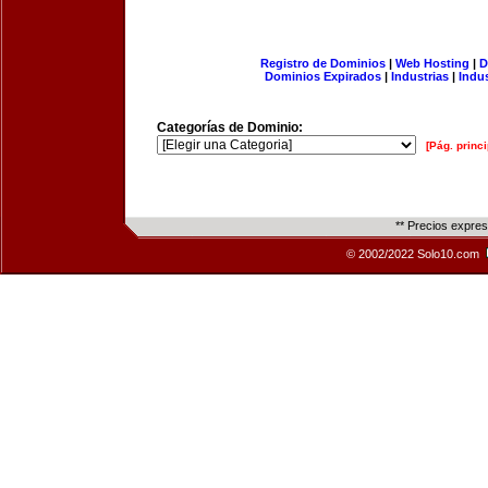
Registro de Dominios
|
Web Hosting
|
D
Dominios Expirados
|
Industrias
|
Indu
Categorías de Dominio:
[Pág. princi
** Precios expre
© 2002/2022 Solo10.com