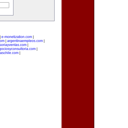
|
e-monetization.com
|
com
|
argentinaempleos.com
|
soriayventas.com
|
gociosyconsultoria.com
|
taschile.com
|