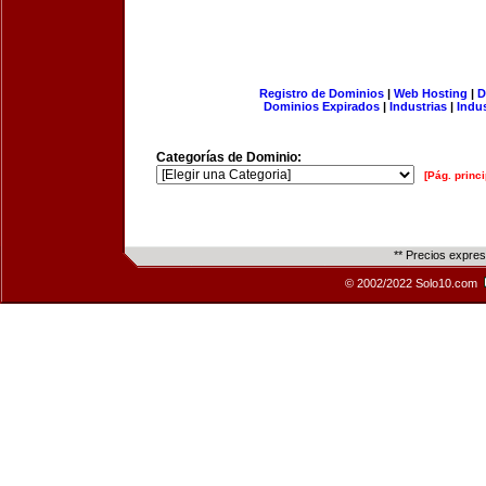
Registro de Dominios
|
Web Hosting
|
D
Dominios Expirados
|
Industrias
|
Indu
Categorías de Dominio:
[Pág. princi
** Precios expre
© 2002/2022 Solo10.com