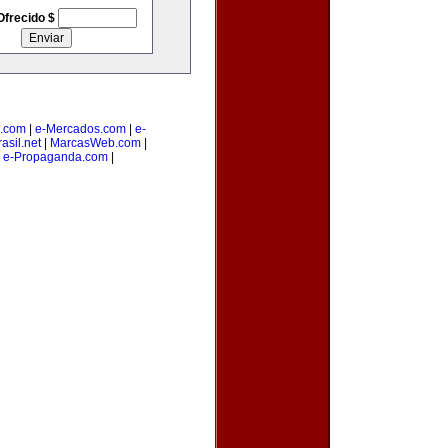
Ofrecido $
.com
|
e-Mercados.com
|
e-
asil.net
|
MarcasWeb.com
|
|
e-Propaganda.com
|