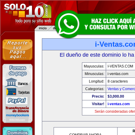
i-Ventas.c
El dueño de este dominio lo ha
Mayusculas:
I-VENTAS.COM
Minusculas:
i-ventas.com
Longitud:
8 caracteres
Categorias:
Ventas y Comerc
Precio:
$3,000.00
Visitar!
i-ventas.com
Serán consideradas ofer
R