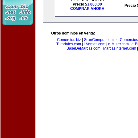
COMPRAR AHORA
Precio $
3,000.00
Precio 
COMPRAR AHORA
Otros dominios en venta:
Comercios.biz
|
GranCompra.com
|
e-Comercios
Tutoriales.com
|
i-Ventas.com
|
e-Mujer.com
|
e-Br
BaseDeMarcas.com
|
MarcasInternet.com