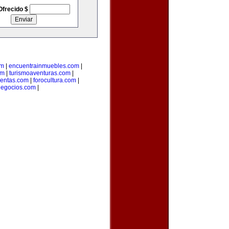
Ofrecido $
om
|
encuentrainmuebles.com
|
om
|
turismoaventuras.com
|
uentas.com
|
forocultura.com
|
ynegocios.com
|