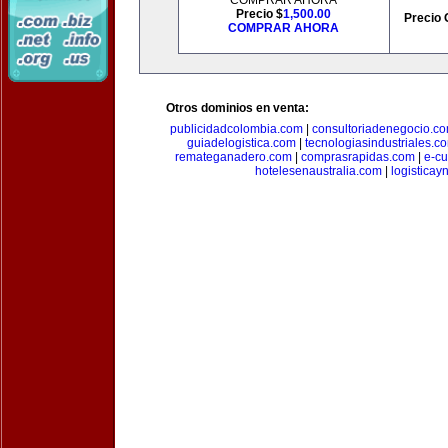
COMPRAR AHORA
Precio $
1,500.00
Precio 
COMPRAR AHORA
Otros dominios en venta:
publicidadcolombia.com
|
consultoriadenegocio.c
guiadelogistica.com
|
tecnologiasindustriales.c
remateganadero.com
|
comprasrapidas.com
|
e-c
hotelesenaustralia.com
|
logistica