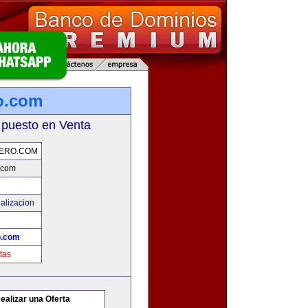
o.com
 puesto en Venta
ERO.COM
.com
alizacion
o.com
tas
ealizar una Oferta