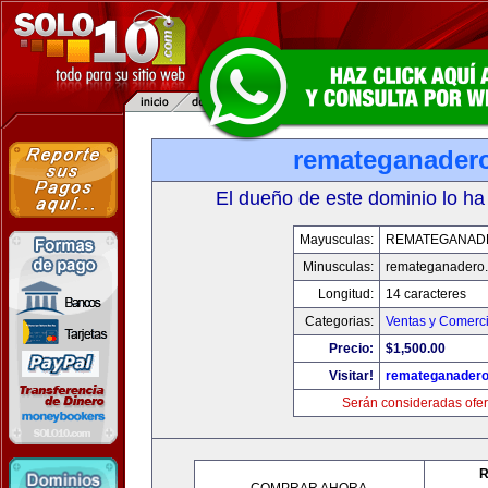
remateganader
El dueño de este dominio lo ha
Mayusculas:
REMATEGANAD
Minusculas:
remateganadero
Longitud:
14 caracteres
Categorias:
Ventas y Comerci
Precio:
$1,500.00
Visitar!
remateganader
Serán consideradas ofer
R