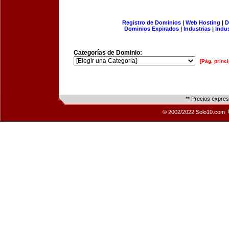
Registro de Dominios
|
Web Hosting
|
D
Dominios Expirados
|
Industrias
|
Indu
Categorías de Dominio:
[Pág. princi
** Precios expre
© 2002/2022 Solo10.com