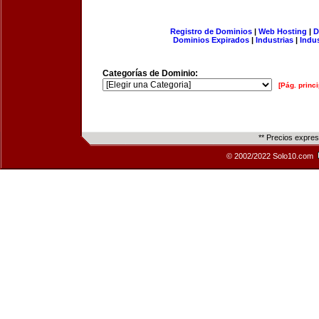
Registro de Dominios
|
Web Hosting
|
D
Dominios Expirados
|
Industrias
|
Indu
Categorías de Dominio:
[Pág. princi
** Precios expre
© 2002/2022 Solo10.com