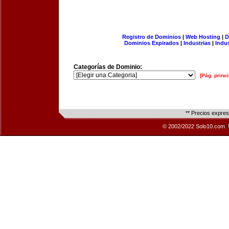
Registro de Dominios
|
Web Hosting
|
D
Dominios Expirados
|
Industrias
|
Indu
Categorías de Dominio:
[Pág. princi
** Precios expre
© 2002/2022 Solo10.com