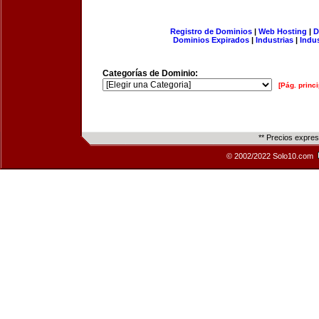
Registro de Dominios
|
Web Hosting
|
D
Dominios Expirados
|
Industrias
|
Indu
Categorías de Dominio:
[Pág. princi
** Precios expre
© 2002/2022 Solo10.com