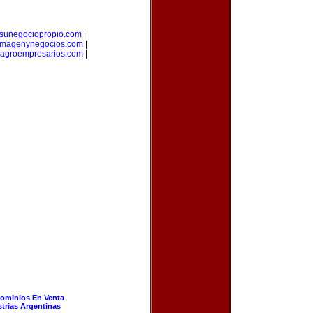
sunegociopropio.com
|
imagenynegocios.com
|
agroempresarios.com
|
ominios En Venta
strias Argentinas