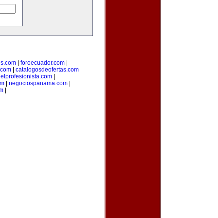
s.com
|
foroecuador.com
|
.com
|
catalogosdeofertas.com
|
elprofesionista.com
|
om
|
negociospanama.com
|
om
|