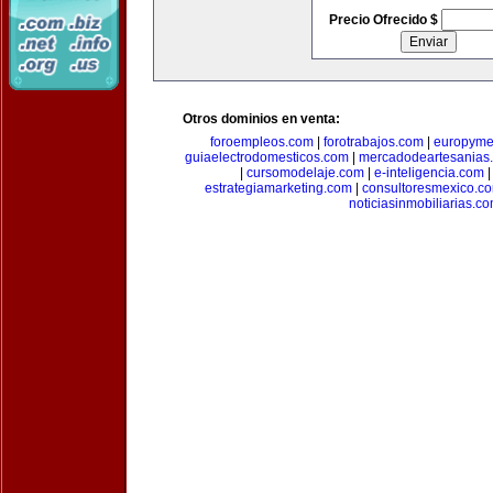
Precio Ofrecido $
Otros dominios en venta:
foroempleos.com
|
forotrabajos.com
|
europyme
guiaelectrodomesticos.com
|
mercadodeartesanias
|
cursomodelaje.com
|
e-inteligencia.com
estrategiamarketing.com
|
consultoresmexico.c
noticiasinmobiliarias.c