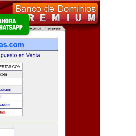
tas.com
 puesto en Venta
ERTAS.COM
.com
izacion
!
as.com
tas