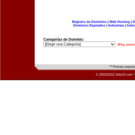
Registro de Dominios
|
Web Hosting
|
D
Dominios Expirados
|
Industrias
|
Indu
Categorías de Dominio:
[Pág. princi
** Precios expre
© 2002/2022 Solo10.com