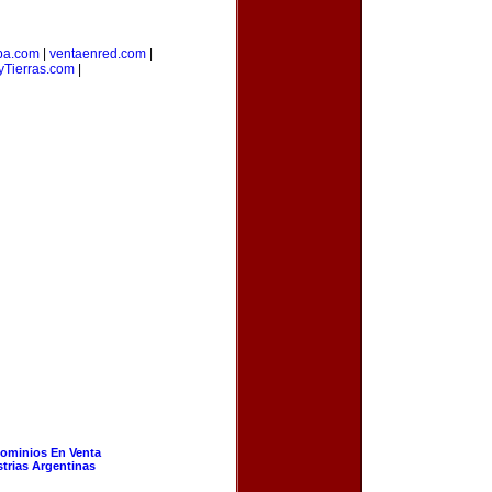
ba.com
|
ventaenred.com
|
Tierras.com
|
ominios En Venta
strias Argentinas