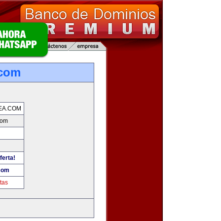
.com
EA.COM
com
ferta!
com
tas