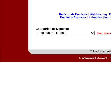
Registro de Dominios
|
Web Hosting
|
D
Dominios Expirados
|
Industrias
|
Indu
Categorías de Dominio:
[Pág. princi
** Precios expre
© 2002/2022 Solo10.com