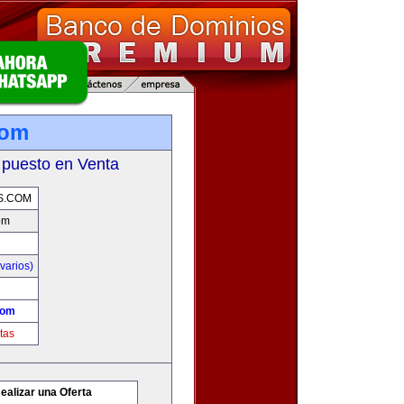
com
 puesto en Venta
S.COM
om
varios)
com
tas
ealizar una Oferta