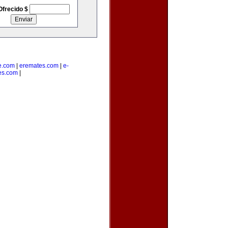
Ofrecido $
e.com
|
eremates.com
|
e-
es.com
|