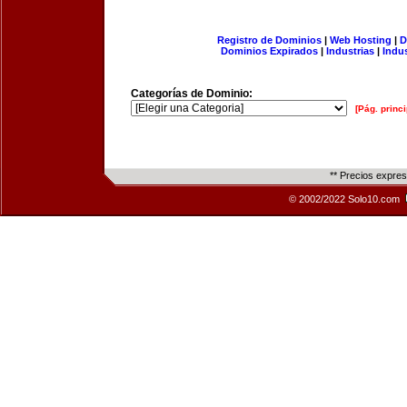
Registro de Dominios
|
Web Hosting
|
D
Dominios Expirados
|
Industrias
|
Indu
Categorías de Dominio:
[Pág. princi
** Precios expre
© 2002/2022 Solo10.com